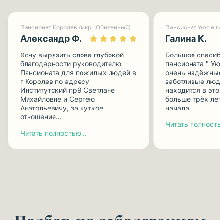
Пансионат Королев (мкр. Юбилейный)
Александр Ф.
Галина К.
Хочу выразить слова глубокой
Большое спасиб
благодарности руководителю
пансионата " Ую
Пансионата для пожилых людей в
очень надёжные
г Королев по адресу
заботливые люд
Институтский пр9 Светлане
находится в эт
Михайловне и Сергею
больше трёх лет
Анатольевичу, за чуткое
начала…
отношение…
Читать полность
Читать полностью...