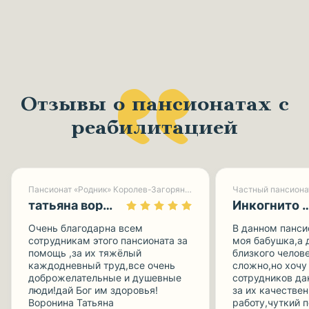
Отзывы о пансионатах с
реабилитацией
Пансионат «Родник» Королев-Загорянский
Частный пансиона
татьяна воронина
Инкогнито 
Очень благодарна всем
В данном панси
сотрудникам этого пансионата за
моя бабушка,а 
помощь ,за их тяжёлый
близкого челов
каждодневный труд,все очень
сложно,но хочу
доброжелательные и душевные
сотрудников да
люди!дай Бог им здоровья!
за их качестве
Воронина Татьяна
работу,чуткий 