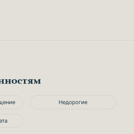
енностям
щение
Недорогие
ата