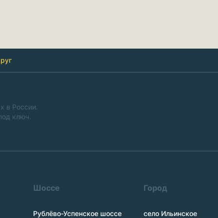
руг
х в России.
под ключ.
Шоссе
Город
Рублёво-Успенское шоссе
село Ильинское