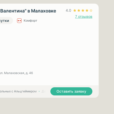
"Валентина" в Малаховке
4.0
7 отзывов
сутки
Комфорт
ул. Малаховская, д. 46
Оставить заявку
больных с Альцгеймером
Дома престарелых для больных с Паркинсоном