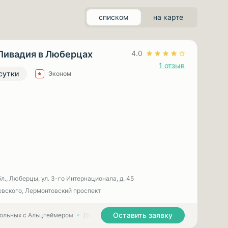
списком
на карте
Ливадия в Люберцах
4.0
1 отзыв
 сутки
Эконом
л., Люберцы, ул. 3-гo Интернационала, д. 45
вского, Лермонтовский проспект
Оставить заявку
больных с Альцгеймером
Дома престарелых для больных с Паркинсоном