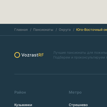
Главная
Пансионаты
Округа
Юго-Восточный ок
Лучшие пансионаты для пожилы
Подберем и проконсультируем 
Район
Метро
Кузьминки
Стрешнево