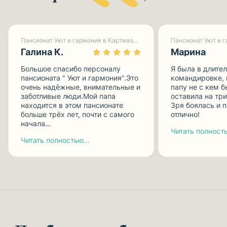
Пансионат Уют и гармония в Картмазово-1
Галина К.
Марина
Большое спасибо персоналу
Я была в длите
пансионата " Уют и гармония".Это
командировке, 
очень надёжные, внимательные и
папу не с кем б
заботливые люди.Мой папа
оставила на три
находится в этом пансионате
Зря боялась и п
больше трёх лет, почти с самого
отлично!
начала…
Читать полность
Читать полностью...