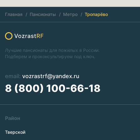
Главная
Пансионаты
Метро
Тропарёво
Лучшие пансионаты для пожилых в России.
Подберем и проконсультируем под ключ.
email:
vozrastrf@yandex.ru
8 (800) 100-66-18
Район
Тверской