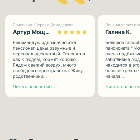
Пансионат «Вера» в Домодедово
Артур Мощницкий
Галина К.
Рекомендую однозначно этот
Большое спасиб
пансионат, цены разумные и
пансионата " Ую
персонал адекватный. Относятся
очень надёжные
как к людям, кормят хорошо.
заботливые люд
Рядом свежий воздух, много
находится в эт
свободного пространства. Живут
больше трёх лет
родственники…
начала…
Читать полностью...
Читать полность