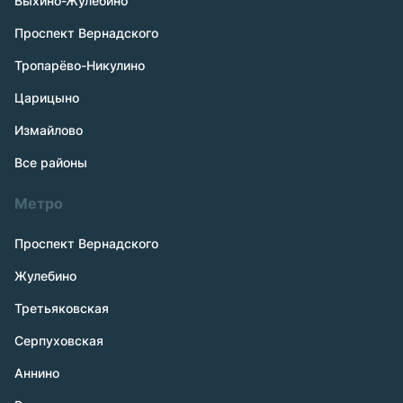
Выхино-Жулебино
Проспект Вернадского
Тропарёво-Никулино
Царицыно
Измайлово
Все районы
Метро
Проспект Вернадского
Жулебино
Третьяковская
Серпуховская
Аннино