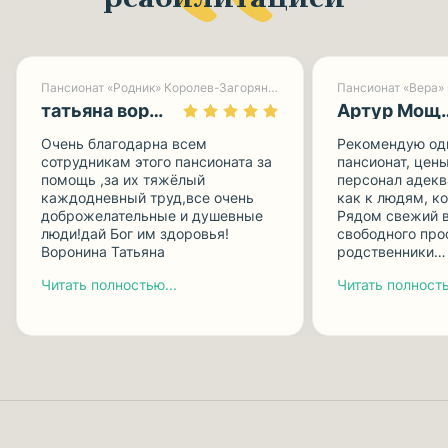
Пансионат «Родник» Королев-Загорянский
Пансионат «Вера»
татьяна воронина
Артур М
Очень благодарна всем
Рекомендую одн
сотрудникам этого пансионата за
пансионат, цен
помощь ,за их тяжёлый
персонал адекв
каждодневный труд,все очень
как к людям, к
доброжелательные и душевные
Рядом свежий в
люди!дай Бог им здоровья!
свободного про
Воронина Татьяна
родственники…
Читать полностью...
Читать полность