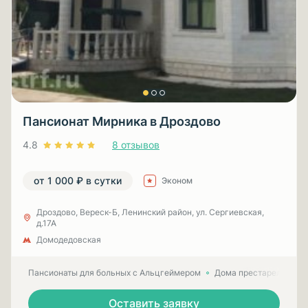
Пансионат Мирника в Дроздово
4.8
8 отзывов
от 1 000 ₽ в сутки
Эконом
Дроздово, Вереск-Б, Ленинский район, ул. Сергиевская,
д.17А
Домодедовская
Пансионаты для больных с Альцгеймером
Дома престарелых для
Оставить заявку