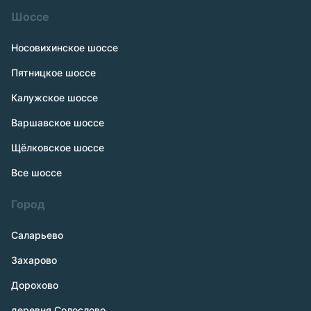
Шоссе
Носовихинское шоссе
Пятницкое шоссе
Калужское шоссе
Варшавское шоссе
Щёлковское шоссе
Все шоссе
Город
Саларьево
Захарово
Дорохово
деревня Солослово