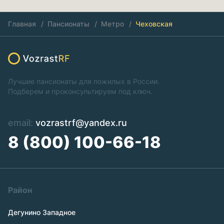
Главная
Пансионаты
Метро
Чеховская
Лучшие пансионаты для пожилых в России.
Подберем и проконсультируем под ключ.
email:
vozrastrf@yandex.ru
8 (800) 100-66-18
Район
Дегунино Западное