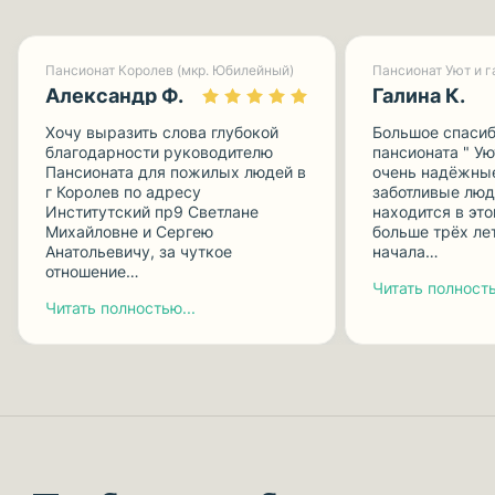
Пансионат Королев (мкр. Юбилейный)
Александр Ф.
Галина К.
Хочу выразить слова глубокой
Большое спасиб
благодарности руководителю
пансионата " Ую
Пансионата для пожилых людей в
очень надёжные
г Королев по адресу
заботливые люд
Институтский пр9 Светлане
находится в эт
Михайловне и Сергею
больше трёх лет
Анатольевичу, за чуткое
начала…
отношение…
Читать полность
Читать полностью...