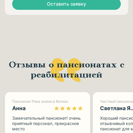
Оставить заявку
Отзывы о пансионатах с
реабилитацией
Пансионат Река жизни в Вялках
Частный пансиона
Анна
Светлана Ямп
Замечательный пансионат! очень
Хороший пансио
приятный персонал, прекрасное
отзывчивый кол
место
пансионат для 