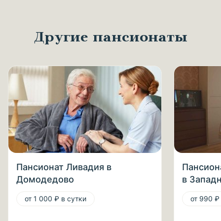
Другие пансионаты
Пансионат Ливадия в
Пансион
Домодедово
в Запад
от 1 000 ₽ в сутки
от 990 ₽