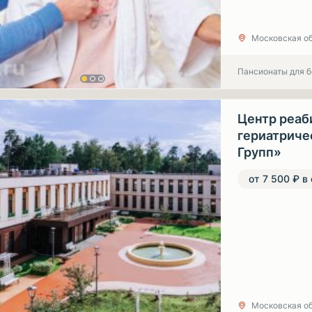
Московская обл
Пансионаты для 
Центр реаб
гериатриче
Групп»
от 7 500 ₽ в
Московская об