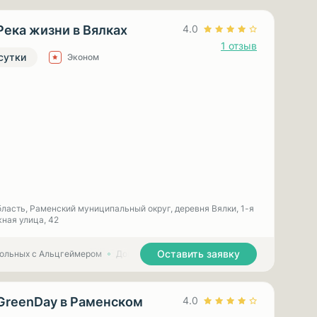
Река жизни в Вялках
4.0
1 отзыв
 сутки
Эконом
ласть, Раменский муниципальный округ, деревня Вялки, 1-я
ная улица, 42
Оставить заявку
больных с Альцгеймером
Дома престарелых для больных с Паркинсоном
GreenDay в Раменском
4.0