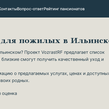
Контакты
Вопрос-ответ
Рейтинг пансионатов
в для пожилых в Ильинс
льинском? Проект VozrastRF предлагает список
 близкие смогут получить качественный уход и
ацию о предлагаемых услугах, ценах и доступны
своих родных.
я оценка