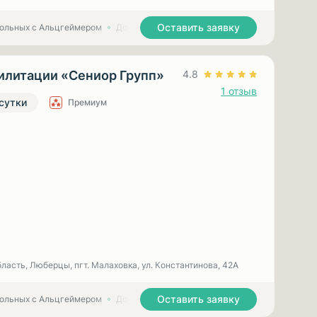
Оставить заявку
больных с Альцгеймером
Дома престарелых для больных с Паркинсоном
Центр реабилитации «Сениор Групп»
4.8
1 отзыв
 сутки
Премиум
ласть, Люберцы, пгт. Малаховка, ул. Константинова, 42А
Оставить заявку
больных с Альцгеймером
Дома престарелых для больных с Паркинсоном