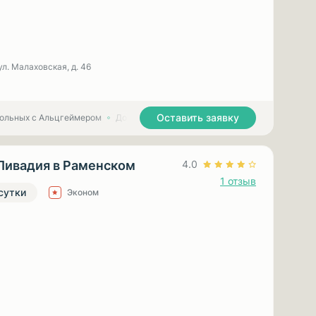
ул. Малаховская, д. 46
Оставить заявку
больных с Альцгеймером
Дома престарелых для больных с Паркинсоном
Ливадия в Раменском
4.0
1 отзыв
 сутки
Эконом