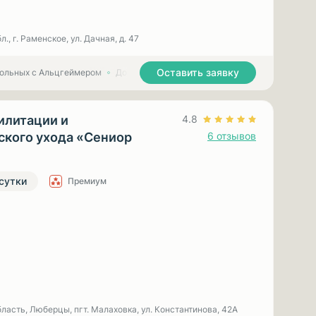
., г. Раменское, ул. Дачная, д. 47
Оставить заявку
больных с Альцгеймером
Дома престарелых для больных с Паркинсоном
илитации и
4.8
ского ухода «Сениор
6 отзывов
 сутки
Премиум
ласть, Люберцы, пгт. Малаховка, ул. Константинова, 42А