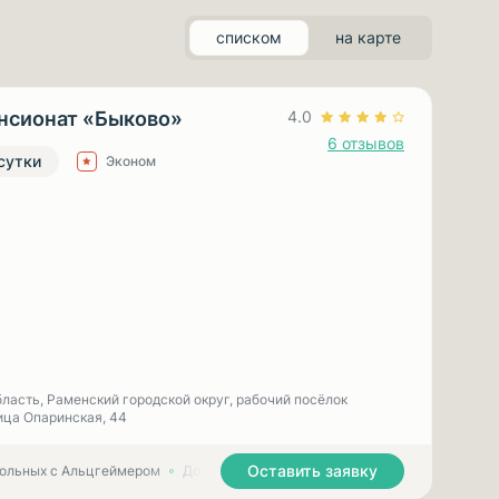
списком
на карте
нсионат «Быково»
4.0
6 отзывов
 сутки
Эконом
ласть, Раменский городской округ, рабочий посёлок
ица Опаринская, 44
Оставить заявку
больных с Альцгеймером
Дома престарелых для больных с Паркинсоном