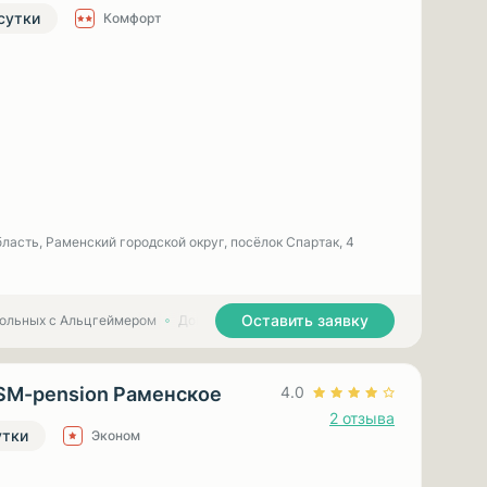
 сутки
Комфорт
ласть, Раменский городской округ, посёлок Спартак, 4
Оставить заявку
больных с Альцгеймером
Дома престарелых для больных с Паркинсоном
SM-pension Раменское
4.0
2 отзыва
утки
Эконом