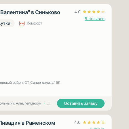
"Валентина" в Синьково
4.0
5 отзывов
сутки
Комфорт
енский район, СТ Синие дали, д.15Л
Оставить заявку
больных с Альцгеймером
Дома престарелых для больных с Паркинсоном
Ливадия в Раменском
4.0