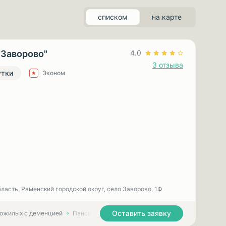
списком
на карте
"Заворово"
4.0
3 отзыва
утки
Эконом
ласть, Раменский городской округ, село Заворово, 1Ф
Оставить заявку
пожилых с деменцией
Пансионаты для лежачих пожилых людей