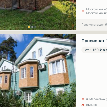
Московская об
Московский про
Пансионаты для 
Пансионат 
от 1 150 ₽ в 
п. Малаховка, 
Выхино