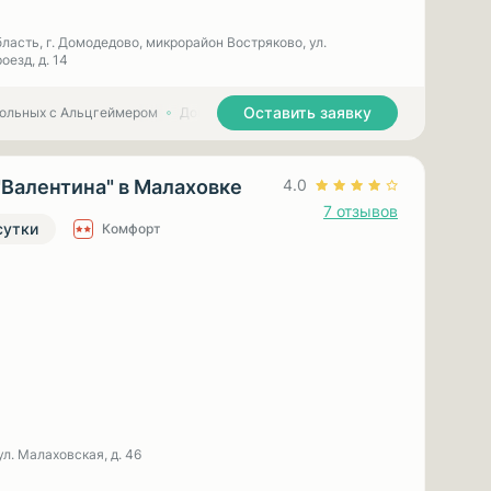
ласть, г. Домодедово, микрорайон Востряково, ул.
езд, д. 14
Оставить заявку
больных с Альцгеймером
Дома престарелых для больных с Паркинсоном
"Валентина" в Малаховке
4.0
7 отзывов
сутки
Комфорт
ул. Малаховская, д. 46