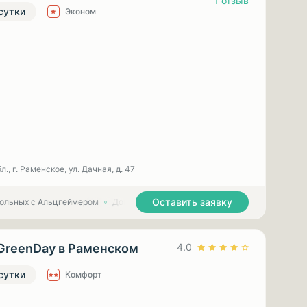
1 отзыв
 сутки
Эконом
., г. Раменское, ул. Дачная, д. 47
Оставить заявку
больных с Альцгеймером
Дома престарелых для больных с Паркинсоном
GreenDay в Раменском
4.0
 сутки
Комфорт