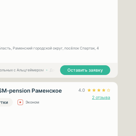
ласть, Раменский городской округ, посёлок Спартак, 4
Оставить заявку
больных с Альцгеймером
Дома престарелых для больных с Паркинсоном
SM-pension Раменское
4.0
2 отзыва
утки
Эконом