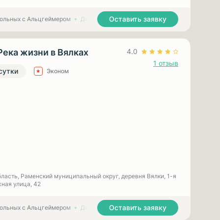
Оставить заявку
больных с Альцгеймером
Дома престарелых для больных с Паркинсоном
Река жизни в Вялках
4.0
1 отзыв
 сутки
Эконом
ласть, Раменский муниципальный округ, деревня Вялки, 1-я
ная улица, 42
Оставить заявку
больных с Альцгеймером
Дома престарелых для больных с Паркинсоном