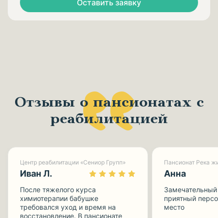
Оставить заявку
Отзывы о пансионатах с
реабилитацией
Центр реабилитации «Сениор Групп»
Пансионат Река жи
Иван Л.
Анна
После тяжелого курса
Замечательный 
химиотерапии бабушке
приятный персо
требовался уход и время на
место
восстановление. В пансионате