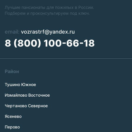
Лучшие пансионаты для пожилых в России.
Подберем и проконсультируем под ключ.
email:
vozrastrf@yandex.ru
8 (800) 100-66-18
Район
Тушино Южное
Измайлово Восточное
Чертаново Северное
Ясенево
Перово