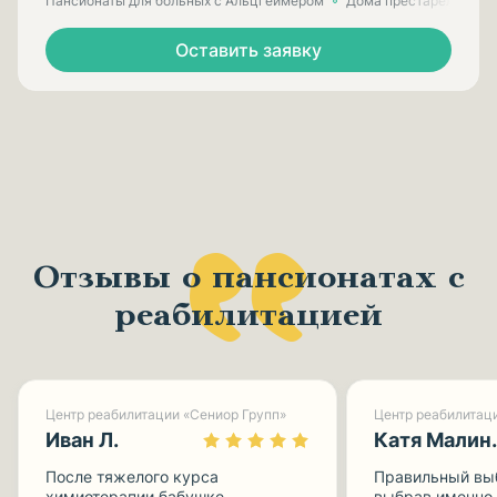
Пансионаты для больных с Альцгеймером
Дома престарелых для
Оставить заявку
Отзывы о пансионатах с
реабилитацией
Центр реабилитации «Сениор Групп»
Иван Л.
Катя
После тяжелого курса
Правильный вы
химиотерапии бабушке
выбрав именно