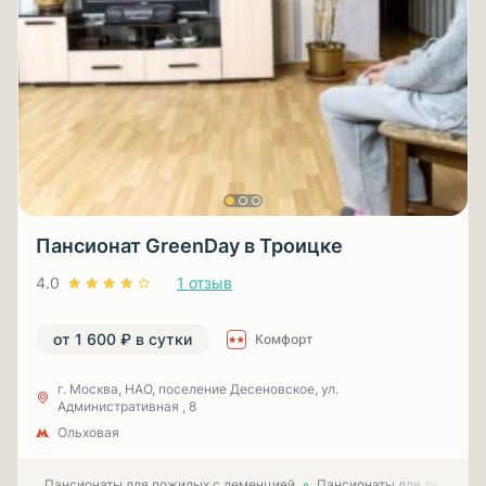
Пансионат GreenDay в Троицке
4.0
1 отзыв
от 1 600 ₽ в сутки
Комфорт
г. Москва, НАО, поселение Десеновское, ул.
Административная , 8
Ольховая
Пансионаты для пожилых с деменцией
Пансионаты для лежачих