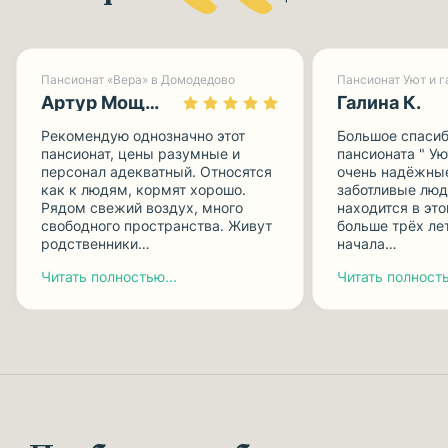
Пансионат «Вера» в Домодедово
Артур Мощницкий
Галина К.
Рекомендую однозначно этот
Большое спасиб
пансионат, цены разумные и
пансионата " Ую
персонал адекватный. Относятся
очень надёжные
как к людям, кормят хорошо.
заботливые люд
Рядом свежий воздух, много
находится в эт
свободного пространства. Живут
больше трёх лет
родственники…
начала…
Читать полностью...
Читать полность