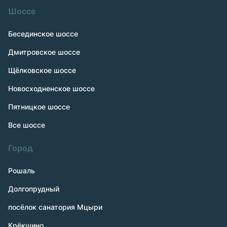
Шоссе
Бесединское шоссе
Дмитровское шоссе
Щёлковское шоссе
Новосходненское шоссе
Пятницкое шоссе
Все шоссе
Город
Рошаль
Долгопрудный
посёлок санатория Мцыри
Крёкшино