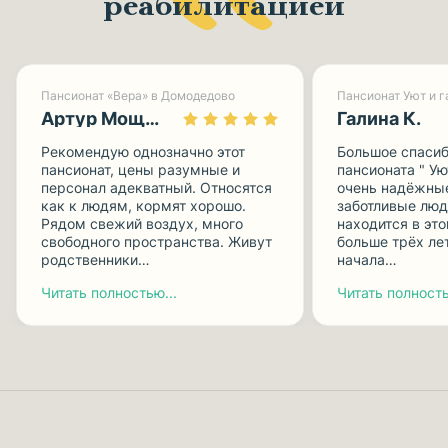
реабилитацией
Пансионат «Вера» в Домодедово
Артур Мощницкий
Галина К.
Рекомендую однозначно этот
Большое спасиб
пансионат, цены разумные и
пансионата " Ую
персонал адекватный. Относятся
очень надёжные
как к людям, кормят хорошо.
заботливые люд
Рядом свежий воздух, много
находится в эт
свободного пространства. Живут
больше трёх лет
родственники…
начала…
Читать полностью...
Читать полность