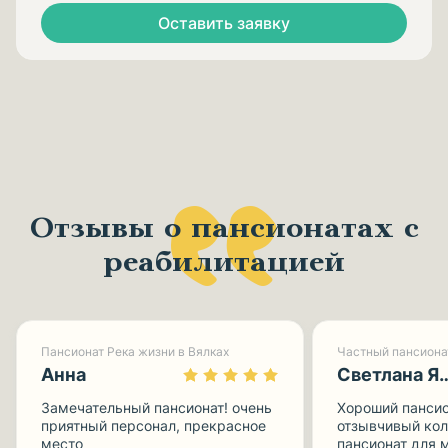
Оставить заявку
Отзывы о пансионатах с
реабилитацией
Пансионат Река жизни в Вялках
Частный пансиона
Анна
Светлана Ямп
Замечательный пансионат! очень
Хороший пансио
приятный персонал, прекрасное
отзывчивый кол
место
пансионат для 