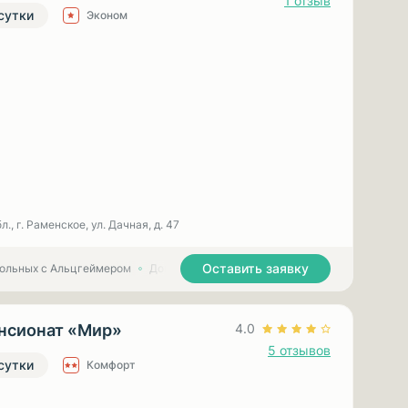
1 отзыв
 сутки
Эконом
., г. Раменское, ул. Дачная, д. 47
Оставить заявку
больных с Альцгеймером
Дома престарелых для больных с Паркинсоном
нсионат «Мир»
4.0
5 отзывов
 сутки
Комфорт