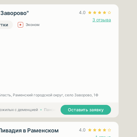
"Заворово"
4.0
3 отзыва
утки
Эконом
ласть, Раменский городской округ, село Заворово, 1Ф
Оставить заявку
пожилых с деменцией
Пансионаты для лежачих пожилых людей
Ливадия в Раменском
4.0