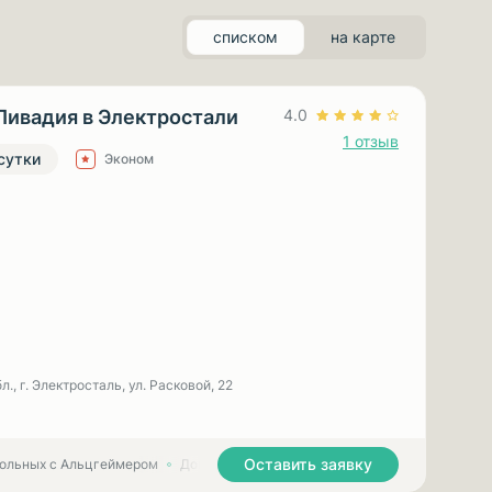
списком
на карте
Ливадия в Электростали
4.0
1 отзыв
 сутки
Эконом
., г. Электросталь, ул. Расковой, 22
Оставить заявку
больных с Альцгеймером
Дома престарелых для больных с Паркинсоном