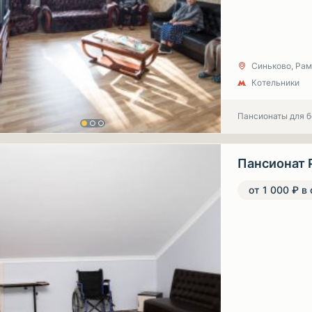
Синьково, Рам
Котельники
Пансионаты для 
Пансионат 
от 1 000 ₽ в