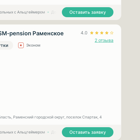
Оставить заявку
больных с Альцгеймером
Дома престарелых для больных с Паркинсоном
SM-pension Раменское
4.0
2 отзыва
утки
Эконом
ласть, Раменский городской округ, поселок Спартак, 4
Оставить заявку
больных с Альцгеймером
Дома престарелых для больных с Паркинсоном