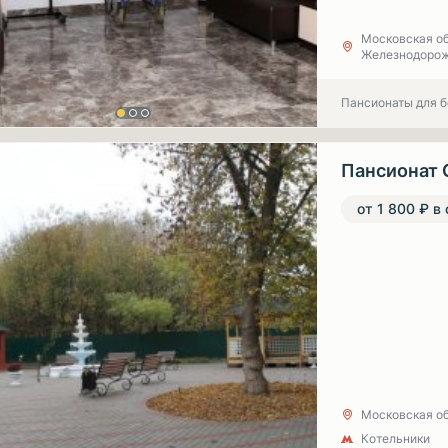
Московская об
Железнодорож
Пансионаты для 
Пансионат 
от 1 800 ₽ в
Московская об
Котельники