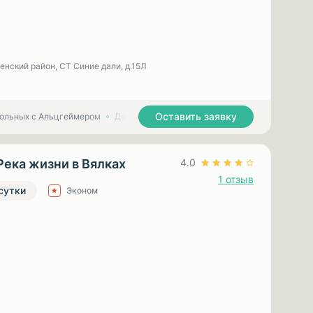
енский район, СТ Синие дали, д.15Л
Оставить заявку
больных с Альцгеймером
Дома престарелых для больных с Паркинсоном
Река жизни в Вялках
4.0
1 отзыв
 сутки
Эконом