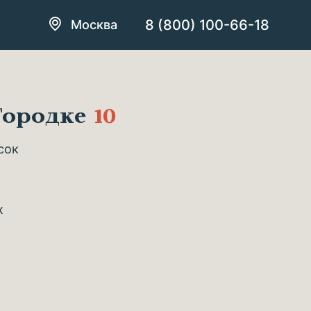
8 (800) 100-66-18
Москва
Городке
10
сок
х