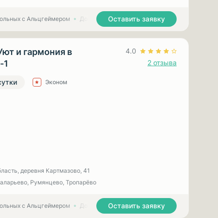
Оставить заявку
больных с Альцгеймером
Дома престарелых для больных с Паркинсоном
Уют и гармония в
4.0
-1
2 отзыва
сутки
Эконом
ласть, деревня Картмазово, 41
Саларьево, Румянцево, Тропарёво
Оставить заявку
больных с Альцгеймером
Дома престарелых для больных с Паркинсоном