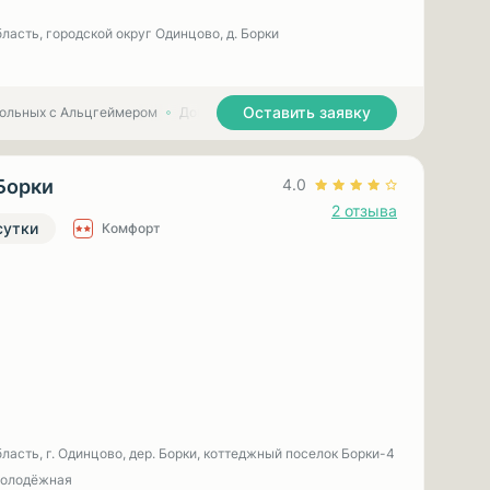
ласть, городской округ Одинцово, д. Борки
Оставить заявку
больных с Альцгеймером
Дома престарелых для больных с Паркинсоном
Борки
4.0
2 отзыва
сутки
Комфорт
ласть, г. Одинцово, дер. Борки, коттеджный поселок Борки-4
Молодёжная