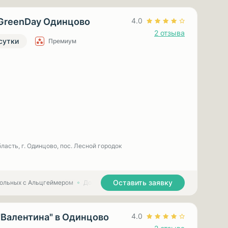
GreenDay Одинцово
4.0
2 отзыва
 сутки
Премиум
ласть, г. Одинцово, пос. Лесной городок
Оставить заявку
больных с Альцгеймером
Дома престарелых для больных с Паркинсоном
"Валентина" в Одинцово
4.0