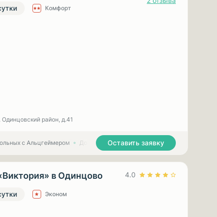
2 отзыва
сутки
Комфорт
, Одинцовский район, д.41
Оставить заявку
больных с Альцгеймером
Дома престарелых для больных с Паркинсоном
«Виктория» в Одинцово
4.0
сутки
Эконом