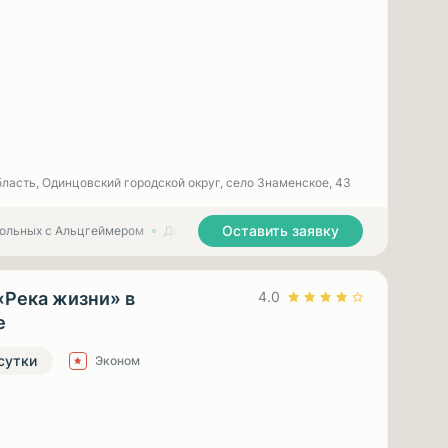
ласть, Одинцовский городской округ, село Знаменское, 43
Оставить заявку
больных с Альцгеймером
Дома престарелых для больных с Паркинсоном
«Река жизни» в
4.0
е
 сутки
Эконом