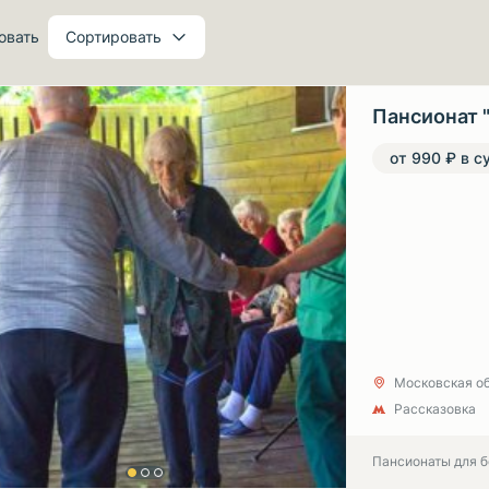
овать
Сортировать
Пансионат 
от 990 ₽ в с
Московская об
Рассказовка
Пансионаты для 