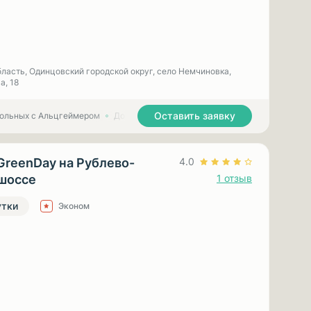
ласть, Одинцовский городской округ, село Немчиновка,
а, 18
Оставить заявку
больных с Альцгеймером
Дома престарелых для больных с Паркинсоном
GreenDay на Рублево-
4.0
шоссе
1 отзыв
утки
Эконом