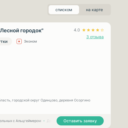
списком
на карте
"Лесной городок"
4.0
3 отзыва
утки
Эконом
ласть, городской округ Одинцово, деревня Осоргино
Оставить заявку
больных с Альцгеймером
Дома престарелых для больных с Паркинсоном