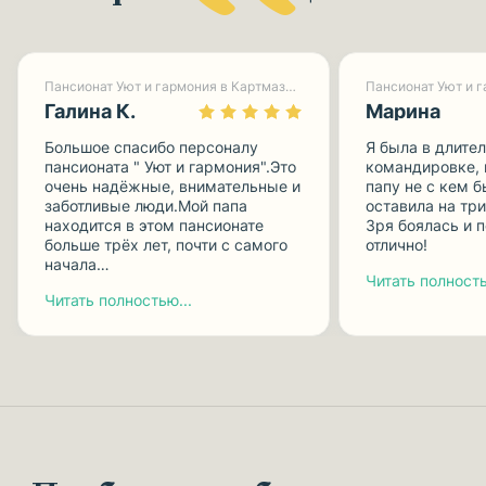
Пансионат Уют и гармония в Картмазово-1
Галина К.
Марина
Большое спасибо персоналу
Я была в длите
пансионата " Уют и гармония".Это
командировке, 
очень надёжные, внимательные и
папу не с кем б
заботливые люди.Мой папа
оставила на три
находится в этом пансионате
Зря боялась и п
больше трёх лет, почти с самого
отлично!
начала…
Читать полность
Читать полностью...