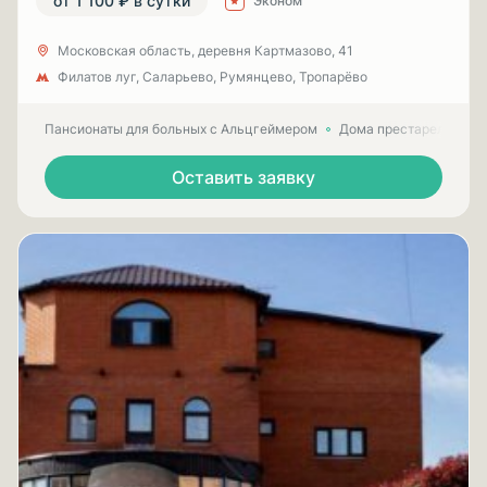
от 1 100 ₽ в сутки
Эконом
Московская область, деревня Картмазово, 41
Филатов луг, Саларьево, Румянцево, Тропарёво
Пансионаты для больных с Альцгеймером
Дома престарелых для
Оставить заявку