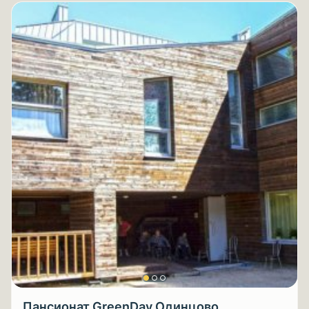
Пансионат GreenDay Одинцово