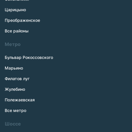
Царицыно
Преображенское
Все районы
Метро
Бульвар Рокоссовского
Марьино
Филатов луг
Жулебино
Полежаевская
Все метро
Шоссе