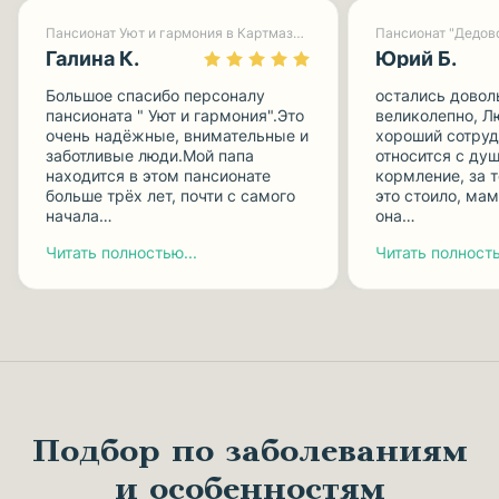
Пансионат Уют и гармония в Картмазово-1
Пансионат "Дедов
Галина К.
Юрий Б.
Большое спасибо персоналу
остались довол
пансионата " Уют и гармония".Это
великолепно, Л
очень надёжные, внимательные и
хороший сотруд
заботливые люди.Мой папа
относится с душ
находится в этом пансионате
кормление, за 
больше трёх лет, почти с самого
это стоило, мам
начала…
она…
Читать полностью...
Читать полность
Подбор по заболеваниям
и особенностям